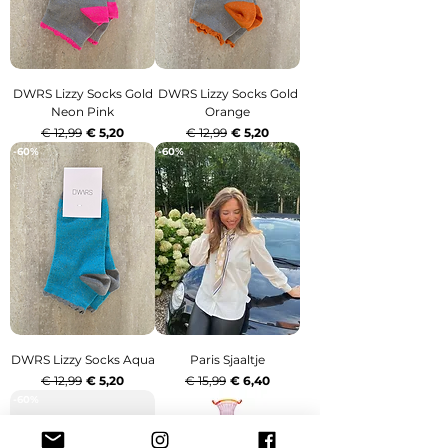
DWRS Lizzy Socks Gold
DWRS Lizzy Socks Gold
Neon Pink
Orange
Normale prijs
Verkoopprijs
Normale prijs
Verkoopprijs
€ 12,99
€ 5,20
€ 12,99
€ 5,20
-60%
-60%
DWRS Lizzy Socks Aqua
Paris Sjaaltje
Normale prijs
Verkoopprijs
Normale prijs
Verkoopprijs
€ 12,99
€ 5,20
€ 15,99
€ 6,40
-60%
-60%