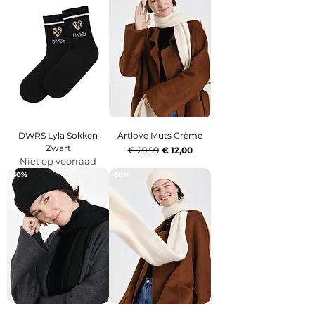
DWRS Lyla Sokken
Artlove Muts Crème
Zwart
Normale prijs
Verkoopprijs
€ 29,99
€ 12,00
Niet op voorraad
-60%
-60%