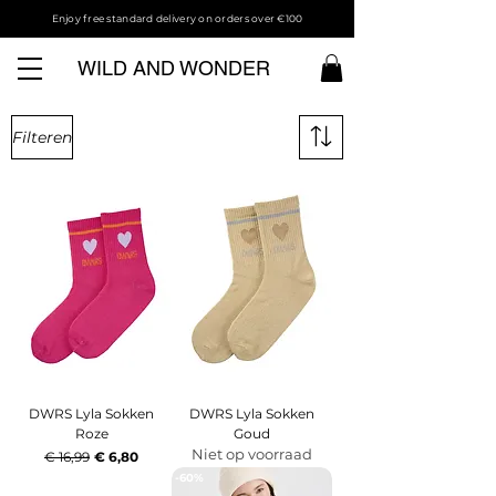
Enjoy free standard delivery on orders over €100
WILD AND WONDER
Filteren
-60%
-60%
DWRS Lyla Sokken
DWRS Lyla Sokken
Roze
Goud
Niet op voorraad
Normale prijs
Verkoopprijs
€ 16,99
€ 6,80
-60%
-60%