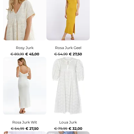
Rosy Jurk
Rosa Jurk Geel
Normale prijs
Verkoopprijs
Normale prijs
Verkoopprijs
€ 89,99
€ 45,00
€ 54,99
€ 27,50
-60%
-60%
Rosa Jurk Wit
Loua Jurk
Normale prijs
Verkoopprijs
Normale prijs
Verkoopprijs
€ 54,99
€ 27,50
€ 79,99
€ 32,00