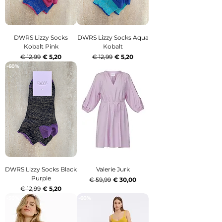
DWRS Lizzy Socks
DWRS Lizzy Socks Aqua
Kobalt Pink
Kobalt
Normale prijs
Verkoopprijs
Normale prijs
Verkoopprijs
€ 12,99
€ 5,20
€ 12,99
€ 5,20
-60%
-50%
DWRS Lizzy Socks Black
Valerie Jurk
Purple
Normale prijs
Verkoopprijs
€ 59,99
€ 30,00
Normale prijs
Verkoopprijs
€ 12,99
€ 5,20
-50%
-60%