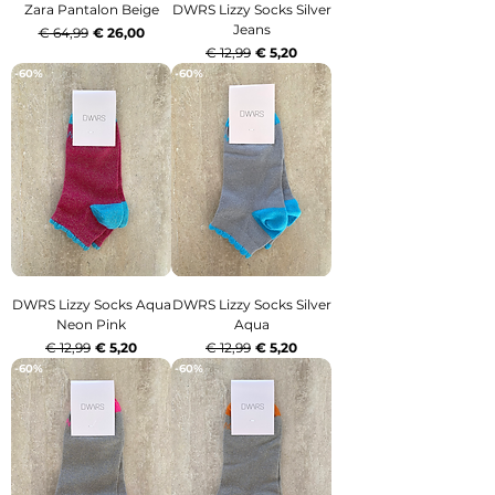
Zara Pantalon Beige
DWRS Lizzy Socks Silver
Jeans
Normale prijs
Verkoopprijs
€ 64,99
€ 26,00
Normale prijs
Verkoopprijs
€ 12,99
€ 5,20
-60%
-60%
DWRS Lizzy Socks Aqua
DWRS Lizzy Socks Silver
Neon Pink
Aqua
Normale prijs
Verkoopprijs
Normale prijs
Verkoopprijs
€ 12,99
€ 5,20
€ 12,99
€ 5,20
-60%
-60%