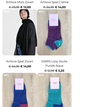
Artlove Muts Zwart
Artlove Sjaal Crème
Normale prijs
Verkoopprijs
Normale prijs
Verkoopprijs
€ 29,99
€ 12,00
€ 34,99
€ 14,00
-60%
-60%
Artlove Sjaal Zwart
DWRS Lizzy Socks
Purple Aqua
Normale prijs
Verkoopprijs
€ 34,99
€ 14,00
Normale prijs
Verkoopprijs
€ 12,99
€ 5,20
-60%
-60%