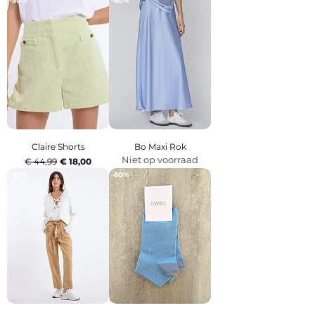
-50%
-60%
Claire Shorts
Bo Maxi Rok
Niet op voorraad
Normale prijs
Verkoopprijs
€ 44,99
€ 18,00
-60%
-60%