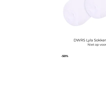
DWRS Lyla Sokken
Snel overz
Niet op voo
-50%