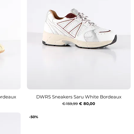
ordeaux
DWRS Sneakers Saru White Bordeaux
Snel overzicht
Normale prijs
Verkoopprijs
€ 159,99
€ 80,00
-50%