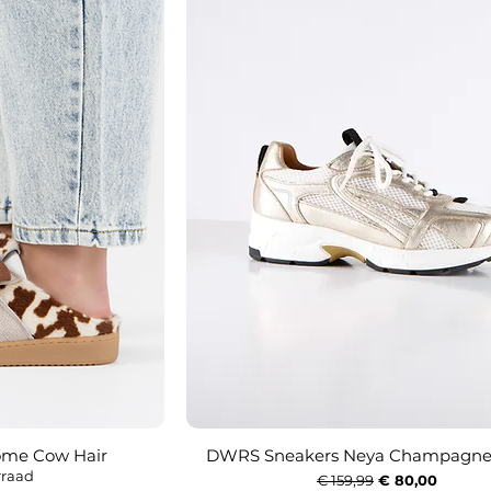
me Cow Hair
DWRS Sneakers Neya Champagne
icht
Snel overzicht
rraad
Normale prijs
Verkoopprijs
€ 159,99
€ 80,00