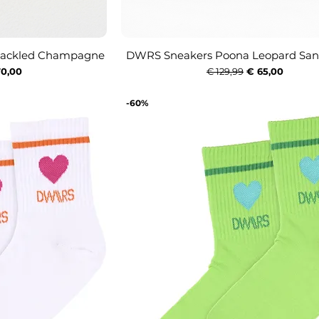
rackled Champagne
DWRS Sneakers Poona Leopard San
icht
Snel overzicht
ijs
koopprijs
Normale prijs
Verkoopprijs
70,00
€ 129,99
€ 65,00
-60%