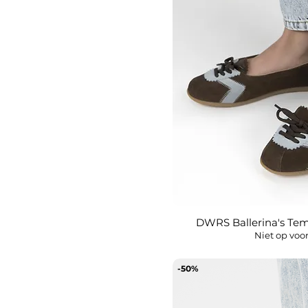
DWRS Ballerina's Te
Snel overz
Niet op voo
-50%