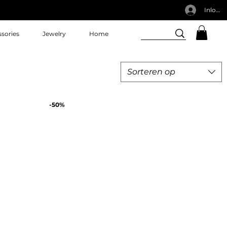
Inlogg
sories
Jewelry
Home
Sorteren op
-50%