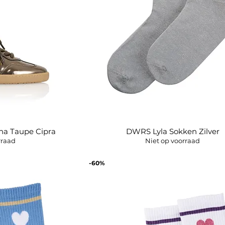
a Taupe Cipra
DWRS Lyla Sokken Zilver
icht
Snel overzicht
rraad
Niet op voorraad
-60%