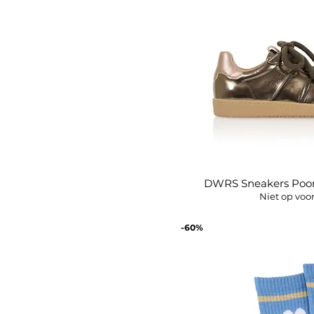
DWRS Sneakers Poon
Snel overz
Niet op voo
-60%