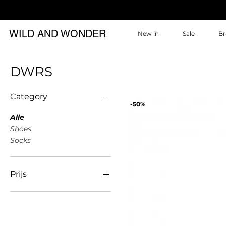
WILD AND WONDER
New in
Sale
Br
DWRS
Category
-50%
Alle
Shoes
Socks
Prijs
€ 5
€ 80