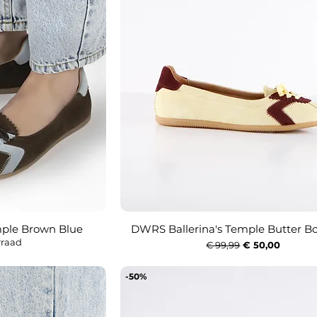
mple Brown Blue
DWRS Ballerina's Temple Butter B
icht
Snel overzicht
rraad
Normale prijs
Verkoopprijs
€ 99,99
€ 50,00
-50%