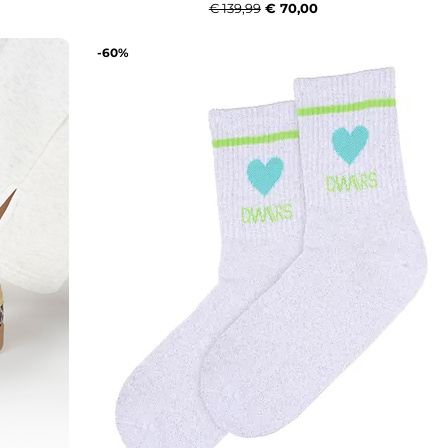
Normale prijs
Verkoopprijs
€ 139,99
€ 70,00
-60%