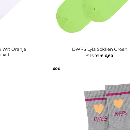
 Wit Oranje
DWRS Lyla Sokken Groen
icht
Snel overzicht
rraad
Normale prijs
Verkoopprijs
€ 16,99
€ 6,80
-60%