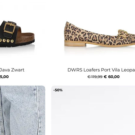
Java Zwart
DWRS Loafers Port Vila Leopa
icht
Snel overzicht
ijs
koopprijs
Normale prijs
Verkoopprijs
5,00
€ 119,99
€ 60,00
-50%