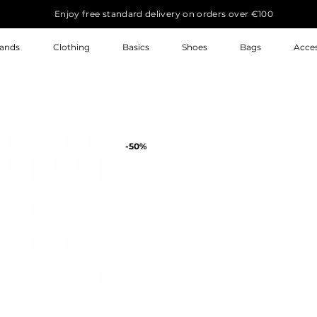
Enjoy free standard delivery on orders over €100
ands
Clothing
Basics
Shoes
Bags
Acces
-50%