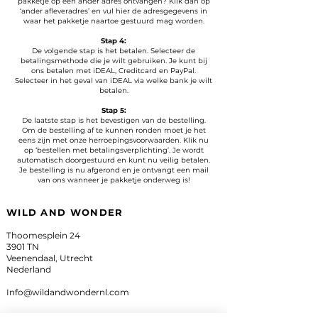
pakketje op een ander adres ontvangen? Klik dan op
‘ander afleveradres’ en vul hier de adresgegevens in
waar het pakketje naartoe gestuurd mag worden.
Stap 4:
De volgende stap is het betalen. Selecteer de
betalingsmethode die je wilt gebruiken. Je kunt bij
ons betalen met iDEAL, Creditcard en PayPal.
Selecteer in het geval van iDEAL via welke bank je wilt
betalen.
Stap 5:
De laatste stap is het bevestigen van de bestelling.
Om de bestelling af te kunnen ronden moet je het
eens zijn met onze herroepingsvoorwaarden. Klik nu
op ‘bestellen met betalingsverplichting’. Je wordt
automatisch doorgestuurd en kunt nu veilig betalen.
Je bestelling is nu afgerond en je ontvangt een mail
van ons wanneer je pakketje onderweg is!
WILD AND WONDER
Thoomesplein 24
3901 TN
Veenendaal, Utrecht
Nederland
Info@wildandwondernl.com
INFORMATIE