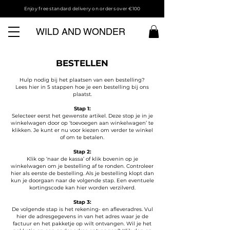
Enjoy free standard delivery on orders over €100
WILD AND WONDER
BESTELLEN
Hulp nodig bij het plaatsen van een bestelling?
Lees hier in 5 stappen hoe je een bestelling bij ons
plaatst.
Stap 1:
Selecteer eerst het gewenste artikel. Deze stop je in je
winkelwagen door op ‘toevoegen aan winkelwagen’ te
klikken. Je kunt er nu voor kiezen om verder te winkel
of om te betalen.
Stap 2:
Klik op ‘naar de kassa’ of klik bovenin op je
winkelwagen om je bestelling af te ronden. Controleer
hier als eerste de bestelling. Als je bestelling klopt dan
kun je doorgaan naar de volgende stap. Een eventuele
kortingscode kan hier worden verzilverd.
Stap 3:
De volgende stap is het rekening- en afleveradres. Vul
hier de adresgegevens in van het adres waar je de
factuur en het pakketje op wilt ontvangen. Wil je het