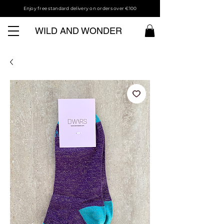
Enjoy free standard delivery on orders over €100
WILD AND WONDER