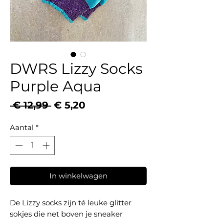
DWRS Lizzy Socks
Purple Aqua
Normale
Verkoopprijs
 € 12,99 
€ 5,20
prijs
Aantal
*
In winkelwagen
De Lizzy socks zijn té leuke glitter
sokjes die net boven je sneaker