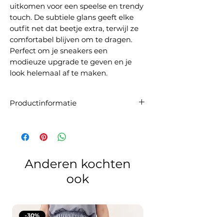
uitkomen voor een speelse en trendy
touch. De subtiele glans geeft elke
outfit net dat beetje extra, terwijl ze
comfortabel blijven om te dragen.
Perfect om je sneakers een
modieuze upgrade te geven en je
look helemaal af te maken.
Productinformatie
Artikelnummer:
1998-06 LIZZY SOCKS
Purple/Aqua
Materiaal:
65% katoen, 20% lurex, 12%
polyamide, 3% elastaan
Maatadvies:
De sokken zijn one size.
Anderen kochten
ook
-30%