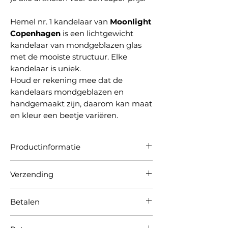
Hemel nr. 1 kandelaar van
Moonlight
Copenhagen
is een lichtgewicht
kandelaar van mondgeblazen glas
met de mooiste structuur. Elke
kandelaar is uniek.
Houd er rekening mee dat de
kandelaars mondgeblazen en
handgemaakt zijn, daarom kan maat
en kleur een beetje variëren.
Productinformatie
Materiaal:
Glas
Verzending
Hoogte:
30 cm.
Voetbreedte:
9,5 cm.
Verzending via PostNL:
Bestel voor 16:00
Betalen
uur en wij verzenden je bestelling
dezelfde dag.
Je kunt bij ons betalen met iDEAL,
Verzendkosten Nederland:
€4,95 bij