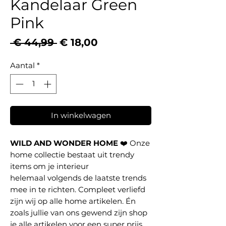
Kandelaar Green
Pink
Normale
Verkoopprijs
 € 44,99 
€ 18,00
prijs
Aantal
*
In winkelwagen
WILD AND WONDER HOME
❤️ Onze
home collectie bestaat uit trendy
items om je interieur
helemaal volgends de laatste trends
mee in te richten. Compleet verliefd
zijn wij op alle home artikelen. Én
zoals jullie van ons gewend zijn shop
je alle artikelen voor een super prijs.