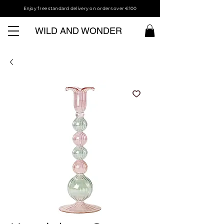
Enjoy free standard delivery on orders over €100
WILD AND WONDER