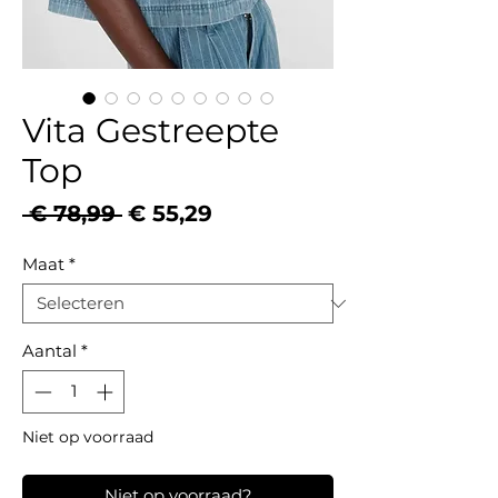
Vita Gestreepte
Top
Normale
Verkoopprijs
 € 78,99 
€ 55,29
prijs
Maat
*
Aantal
*
Niet op voorraad
Niet op voorraad?