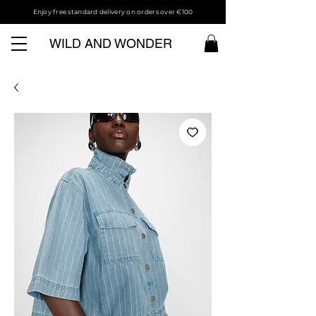
Enjoy free standard delivery on orders over €100
WILD AND WONDER