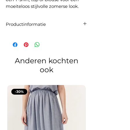
moeiteloos stijlvolle zomerse look.
Productinformatie
Artikelnummer:
80852
Materiaal:
100% katoen
Maatadvies:
De short valt op maat. Wij
raden aan om je gebruikelijke maat te
bestellen.
Anderen kochten
ook
-30%