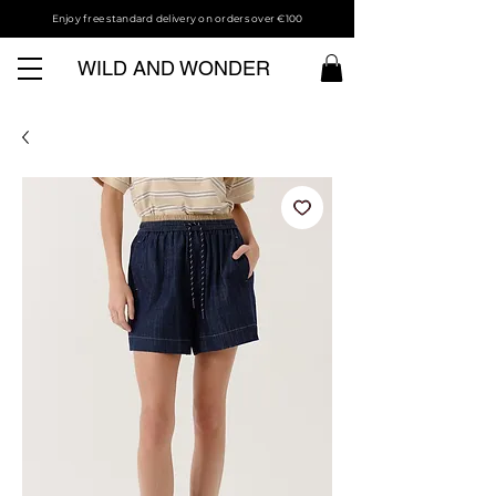
Enjoy free standard delivery on orders over €100
WILD AND WONDER