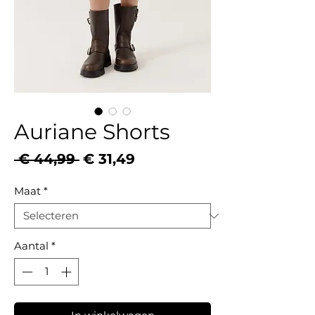
Auriane Shorts
Normale
Verkoopprijs
 € 44,99 
€ 31,49
prijs
Maat
*
Aantal
*