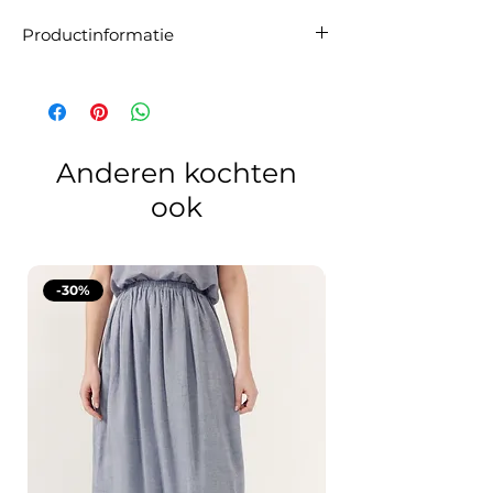
Productinformatie
Artikelnummer:
FW2517072
Materiaal:
40% polyester, 31% acryl, 23%
nylon, 6% wol
Maatadvies:
De trui valt op maat. Wij
raden aan om je gebruikelijke maat te
Anderen kochten
bestellen.
ook
-30%