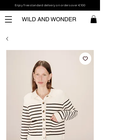
Enjoy free standard delivery on orders over €100
WILD AND WONDER