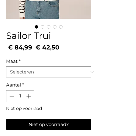
Sailor Trui
Normale
Verkoopprijs
 € 84,99 
€ 42,50
prijs
Maat
*
Aantal
*
Niet op voorraad
Niet op voorraad?