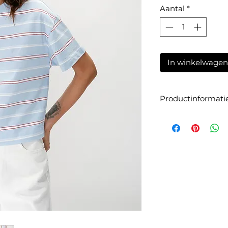
Aantal
*
In winkelwagen
Productinformati
Artikelnummer:
SS2
Materiaal:
100% kat
Maatadvies:
De top 
gebruikelijke maat t