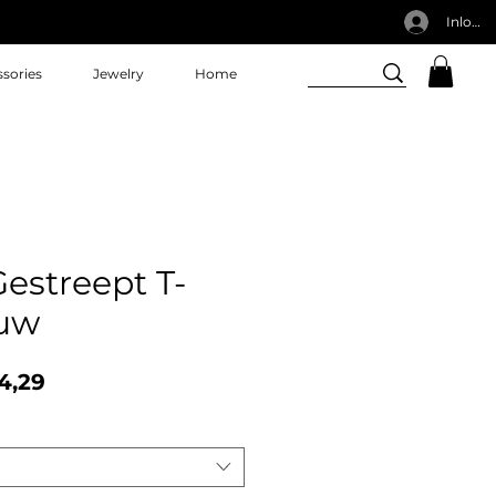
Inlogg
sories
Jewelry
Home
estreept T-
auw
male
Verkoopprijs
4,29
s