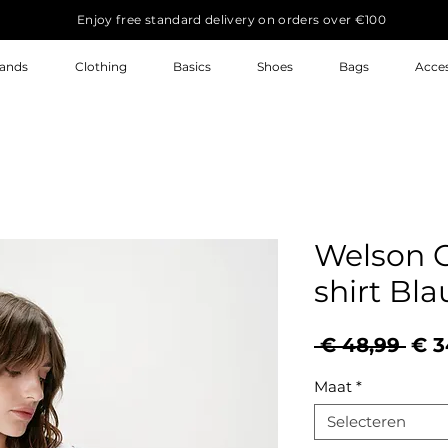
Enjoy free standard delivery on orders over €100
ands
Clothing
Basics
Shoes
Bags
Acces
Welson G
shirt Bl
Nor
 € 48,99 
€ 3
prij
Maat
*
Selecteren