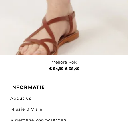
Meliora Rok
Snel overzicht
Normale prijs
Verkoopprijs
€ 54,99
€ 38,49
INFORMATIE
About us
Missie & Visie
Algemene voorwaarden