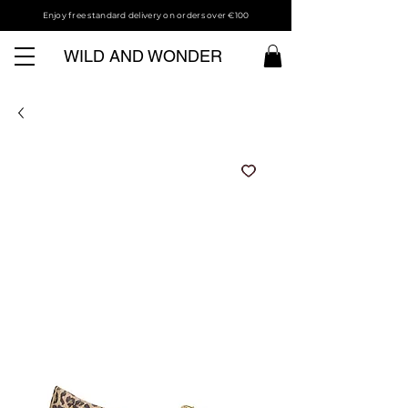
Enjoy free standard delivery on orders over €100
WILD AND WONDER