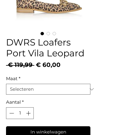
DWRS Loafers
Port Vila Leopard
Normale
Verkoopprijs
 € 119,99 
€ 60,00
prijs
Maat
*
Aantal
*
In winkelwagen