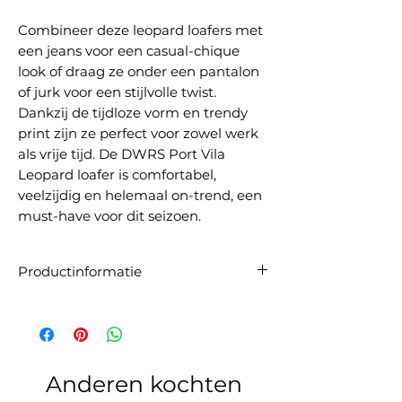
Combineer deze leopard loafers met
een jeans voor een casual-chique
look of draag ze onder een pantalon
of jurk voor een stijlvolle twist.
Dankzij de tijdloze vorm en trendy
print zijn ze perfect voor zowel werk
als vrije tijd. De DWRS Port Vila
Leopard loafer is comfortabel,
veelzijdig en helemaal on-trend, een
must-have voor dit seizoen.
Productinformatie
Artikelnummer:
PORT VILA Leopard
(S2867-10)
Samenstelling:
100% suède
Maatadvies:
De Port Vila leopard
loafers vallen op maat. We raden je aan
Anderen kochten
om je gebruikelijke maat te bestellen.