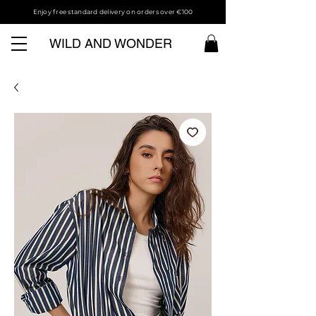
Enjoy free standard delivery on orders over €100
WILD AND WONDER