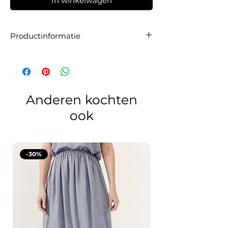
In winkelwagen
Productinformatie
Artikelnummer:
78502 Chemise Claire.
Pasvorm:
De blouse valt op maat. Wij
raden je aan om je gebruikelijke maat te
bestellen.
Materiaal:
100% katoen.
Anderen kochten
ook
-30%