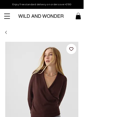
Enjoy free standard delivery on orders over €100
WILD AND WONDER