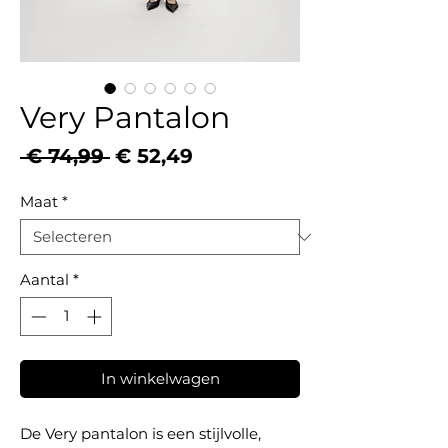
Very Pantalon
Normale
Verkoopprijs
 € 74,99 
€ 52,49
prijs
Maat
*
Aantal
*
In winkelwagen
De Very pantalon is een stijlvolle,