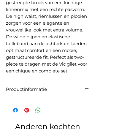
gestreepte broek van een luchtige
linnenmix met een rechte pasvorm.
De high waist, riemlussen en plooien
zorgen voor een elegante en
vrouwelijke look met extra volume.
De wijde pijpen en elastische
tailleband aan de achterkant bieden
optimaal comfort en een mooie,
gestructureerde fit. Perfect als two-
piece te dragen met de Vic gilet voor
een chique en complete set.
Productinformatie
Artikelnummer:
SS2613052
Materiaal:
30% viscose, 30% polyester, 20%
linnen 20% katoen
Maatadvies:
De pantalon valt op maat. Wij
raden aan om je gebruikelijke maat te
Anderen kochten
bestellen.