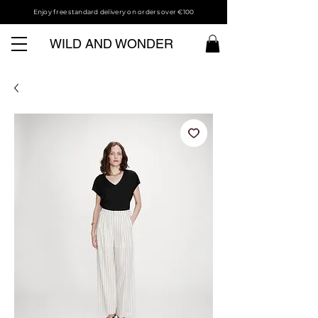
Enjoy free standard delivery on orders over €100
WILD AND WONDER