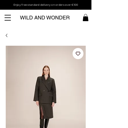
Enjoy free standard delivery on orders over €100
WILD AND WONDER