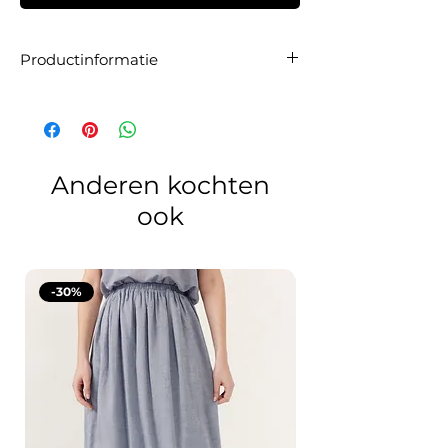
Productinformatie
Artikelnummer:
FW2529001
Materiaal:
55% wol, 45% polyester
Maatadvies:
De blazer valt op maat. Wij
raden aan om je gebruikelijke maat te
bestellen.
Anderen kochten
ook
-30%