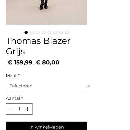
Thomas Blazer
Grijs
Normale
Verkoopprijs
 € 159,99 
€ 80,00
prijs
Maat
*
Aantal
*
In winkelwagen