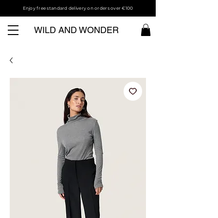
Enjoy free standard delivery on orders over €100
WILD AND WONDER