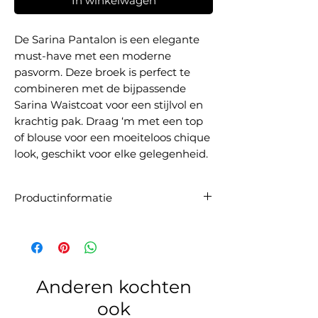
In winkelwagen
De Sarina Pantalon is een elegante
must-have met een moderne
pasvorm. Deze broek is perfect te
combineren met de bijpassende
Sarina Waistcoat voor een stijlvol en
krachtig pak. Draag ‘m met een top
of blouse voor een moeiteloos chique
look, geschikt voor elke gelegenheid.
Productinformatie
Artikelnummer:
30408642 SLSarina Pants
Pasvorm:
Deze broek valt op maat. Wij
adviseren je om je gebruikelijke maat te
bestellen.
Materiaal:
98% polyester (recycled), 2%
Anderen kochten
elastaan.
ook