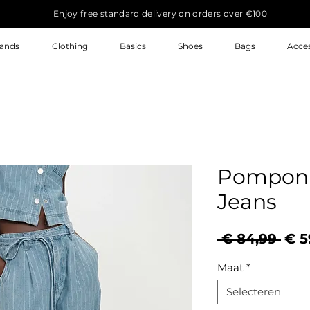
Enjoy free standard delivery on orders over €100
ands
Clothing
Basics
Shoes
Bags
Acces
Pompon 
Jeans
Nor
 € 84,99 
€ 5
prij
Maat
*
Selecteren