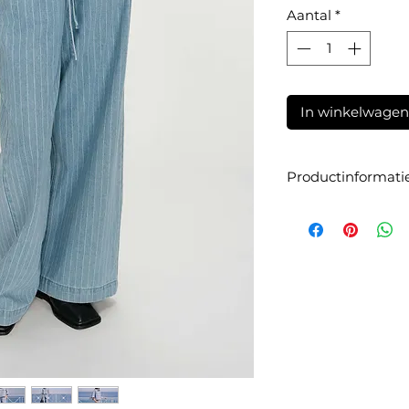
Aantal
*
In winkelwagen
Productinformati
Artikelnummer:
SS2
Materiaal:
50% katoe
1,3% elastaan
Maatadvies:
De jean
je gebruikelijke maa
foto is ongeveer 175
van 60 cm en een h
maat S.