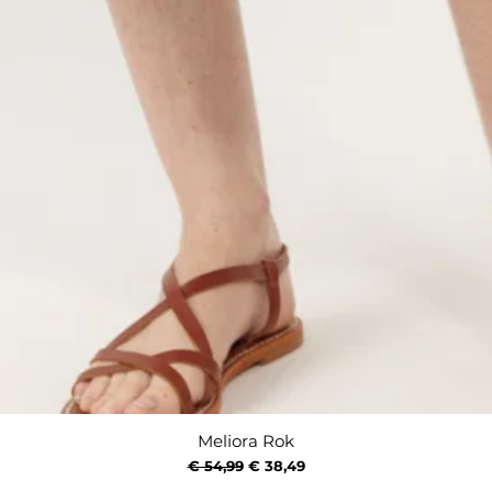
Meliora Rok
Snel overzicht
Normale prijs
Verkoopprijs
€ 54,99
€ 38,49