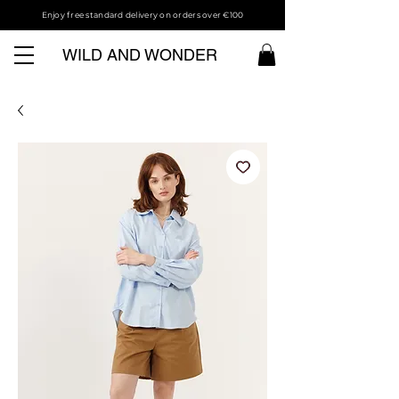
Enjoy free standard delivery on orders over €100
WILD AND WONDER