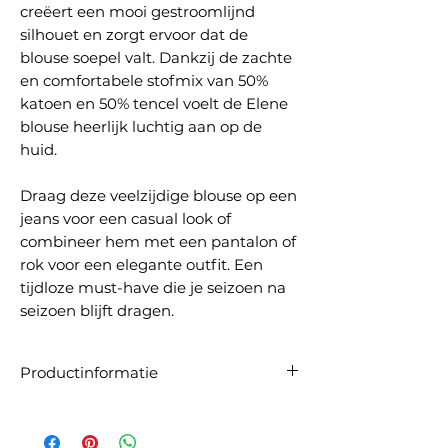
creëert een mooi gestroomlijnd
silhouet en zorgt ervoor dat de
blouse soepel valt. Dankzij de zachte
en comfortabele stofmix van 50%
katoen en 50% tencel voelt de Elene
blouse heerlijk luchtig aan op de
huid.
Draag deze veelzijdige blouse op een
jeans voor een casual look of
combineer hem met een pantalon of
rok voor een elegante outfit. Een
tijdloze must-have die je seizoen na
seizoen blijft dragen.
Productinformatie
Artikelnummer:
80528
Materiaal:
50% katoen en 50% tencel
Maatadvies:
De blouse valt ruim. Wij