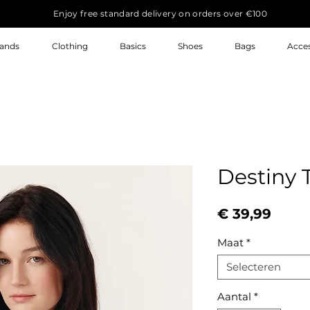
Enjoy free standard delivery on orders over €100
ands
Clothing
Basics
Shoes
Bags
Acces
Destiny T
Prijs
€ 39,99
Maat
*
Selecteren
Aantal
*