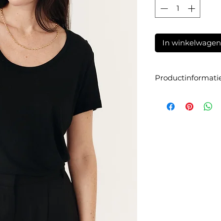
In winkelwagen
Productinformati
Artikelnummer:
80
Materiaal:
55% linne
Maatadvies:
Het T-sh
om je gebruikelijke 