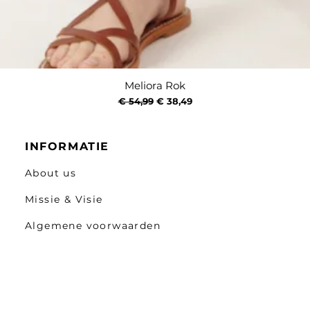
Meliora Rok
Snel overzicht
Normale prijs
Verkoopprijs
€ 54,99
€ 38,49
INFORMATIE
About us
Missie & Visie
Algemene voorwaarden