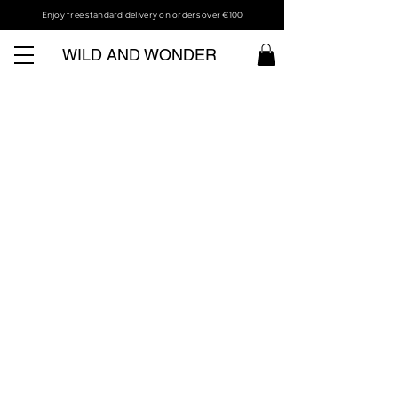
Enjoy free standard delivery on orders over €100
WILD AND WONDER