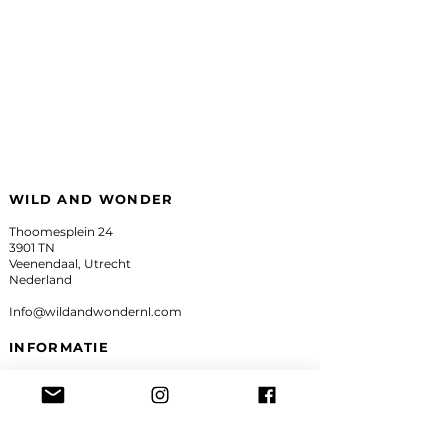
WILD AND WONDER
Thoomesplein 24
3901 TN
Veenendaal, Utrecht
Nederland
Info@wildandwondernl.com
INFORMATIE
About us
Missie & Visie
Algemene voorwaarden